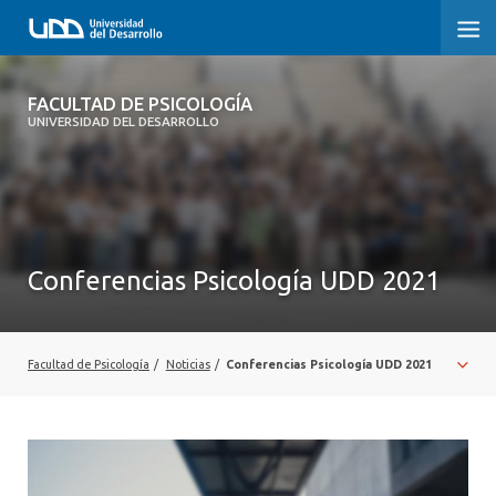
FACULTAD DE PSICOLOGÍA
FACULTAD DE PSICOLOGÍA
UNIVERSIDAD DEL DESARROLLO
INICIO
LA FACULTAD
CARRERAS
Conferencias Psicología UDD 2021
3° PROCESO DE CERTIFICACIÓN | PSICOLOGÍA UDD
POSTGRADOS Y EDUCACIÓN CONTINUA
Facultad de Psicología
/
Noticias
/
Conferencias Psicología UDD 2021
INVESTIGACIÓN
VINCULACIÓN CON EL MEDIO