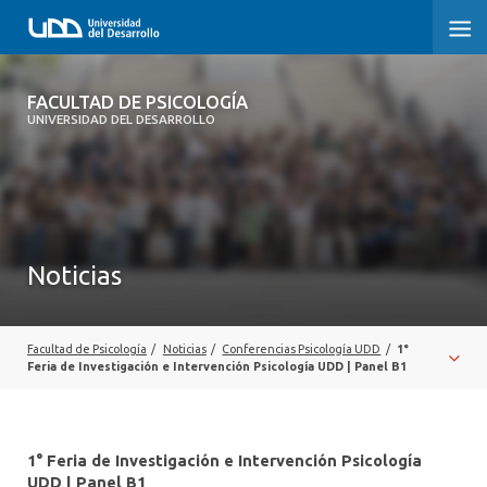
FACULTAD DE PSICOLOGÍA
FACULTAD DE PSICOLOGÍA
UNIVERSIDAD DEL DESARROLLO
INICIO
LA FACULTAD
CARRERAS
Noticias
3° PROCESO DE CERTIFICACIÓN | PSICOLOGÍA UDD
POSTGRADOS Y EDUCACIÓN CONTINUA
Facultad de Psicología
/
Noticias
/
Conferencias Psicología UDD
/
1°
Feria de Investigación e Intervención Psicología UDD | Panel B1
INVESTIGACIÓN
VINCULACIÓN CON EL MEDIO
1° Feria de Investigación e Intervención Psicología
UDD | Panel B1