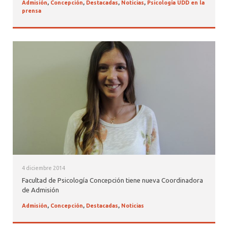
Admisión
,
Concepción
,
Destacadas
,
Noticias
,
Psicología UDD en la
prensa
4 diciembre 2014
Facultad de Psicología Concepción tiene nueva Coordinadora
de Admisión
Admisión
,
Concepción
,
Destacadas
,
Noticias