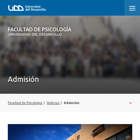
FACULTAD DE PSICOLOGÍA
FACULTAD DE PSICOLOGÍA
UNIVERSIDAD DEL DESARROLLO
INICIO
LA FACULTAD
CARRERAS
Admisión
3° PROCESO DE CERTIFICACIÓN | PSICOLOGÍA UDD
POSTGRADOS Y EDUCACIÓN CONTINUA
Facultad de Psicología
/
Noticias
/
Admisión
INVESTIGACIÓN
VINCULACIÓN CON EL MEDIO