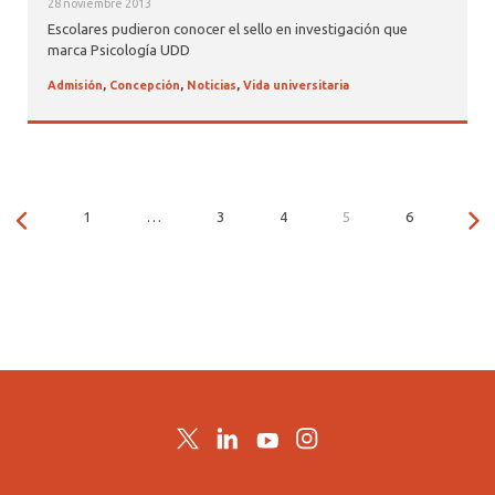
28 noviembre 2013
Escolares pudieron conocer el sello en investigación que
marca Psicología UDD
Admisión
,
Concepción
,
Noticias
,
Vida universitaria
1
…
3
4
5
6
Twitter
LinkedIn
YouTube
Instagram