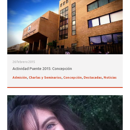
ALUMNI PSICOLOGÍA UDD
SERVICIO DE PSICOLOGÍA INTEGRAL
26 febrero 2015
Actividad Puente 2015: Concepción
Admisión
,
Charlas y Seminarios
,
Concepción
,
Destacadas
,
Noticias