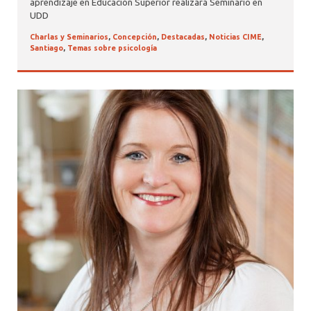
aprendizaje en Educación Superior realizará Seminario en
UDD
Charlas y Seminarios
,
Concepción
,
Destacadas
,
Noticias CIME
,
Santiago
,
Temas sobre psicología