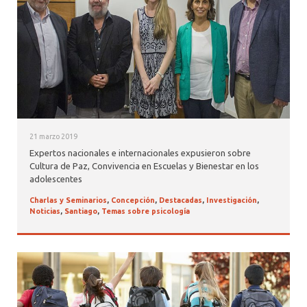
21 marzo 2019
Expertos nacionales e internacionales expusieron sobre
Cultura de Paz, Convivencia en Escuelas y Bienestar en los
adolescentes
Charlas y Seminarios
,
Concepción
,
Destacadas
,
Investigación
,
Noticias
,
Santiago
,
Temas sobre psicología