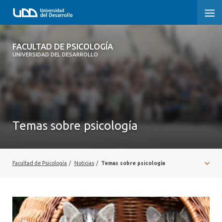
FACULTAD DE PSICOLOGÍA
FACULTAD DE PSICOLOGÍA
UNIVERSIDAD DEL DESARROLLO
INICIO
LA FACULTAD
CARRERAS
Temas sobre psicología
3° PROCESO DE CERTIFICACIÓN | PSICOLOGÍA UDD
POSTGRADOS Y EDUCACIÓN CONTINUA
Facultad de Psicología
/
Noticias
/
Temas sobre psicología
INVESTIGACIÓN
VINCULACIÓN CON EL MEDIO