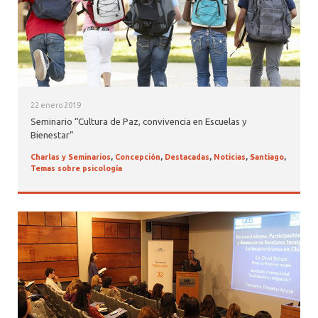
22 enero 2019
Seminario “Cultura de Paz, convivencia en Escuelas y
Bienestar”
Charlas y Seminarios
,
Concepción
,
Destacadas
,
Noticias
,
Santiago
,
Temas sobre psicología