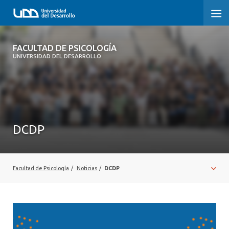
FACULTAD DE PSICOLOGÍA
FACULTAD DE PSICOLOGÍA
UNIVERSIDAD DEL DESARROLLO
INICIO
LA FACULTAD
CARRERAS
DCDP
3° PROCESO DE CERTIFICACIÓN | PSICOLOGÍA UDD
POSTGRADOS Y EDUCACIÓN CONTINUA
Facultad de Psicología
/
Noticias
/
DCDP
INVESTIGACIÓN
VINCULACIÓN CON EL MEDIO