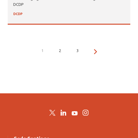
DCDP
DCDP
1
2
3
Twitter
LinkedIn
YouTube
Instagram