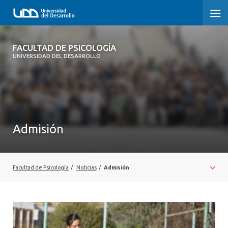
FACULTAD DE PSICOLOGÍA
FACULTAD DE PSICOLOGÍA
UNIVERSIDAD DEL DESARROLLO
INICIO
LA FACULTAD
CARRERAS
Admisión
3° PROCESO DE CERTIFICACIÓN | PSICOLOGÍA UDD
POSTGRADOS Y EDUCACIÓN CONTINUA
Facultad de Psicología
/
Noticias
/
Admisión
INVESTIGACIÓN
VINCULACIÓN CON EL MEDIO