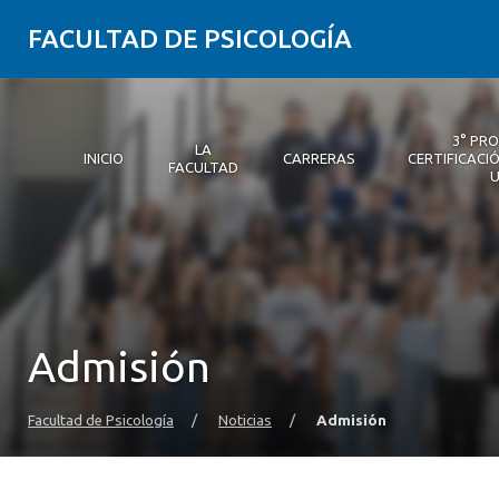
FACULTAD DE PSICOLOGÍA
3° PR
LA
INICIO
CARRERAS
CERTIFICACIÓ
FACULTAD
Inicio
La Facultad
Carreras
3° Proceso de Certificación | Psicología UDD
Postgrados y Educación Continua
Investigación
Vinculación con el medio
Alumni Psicología UDD
Servicio de Psicología Integral
Admisión
Facultad de Psicología
/
Noticias
/
Admisión