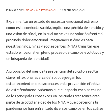
ALUMNI PSICOLOGÍA UDD
Publicado en:
Opinión 2022
,
Prensa 2022
|
14 septiembre, 2022
SERVICIO DE PSICOLOGÍA INTEGRAL
Experimentar un estado de malestar emocional extremo
como es la conducta suicida, implica una pérdida de sentido y
una visión de túnel, en la cual no se ve una solución frente al
profundo dolor emocional. Imaginemos ¿Cómo es para
nuestros niños, niñas y adolescentes (NNA), transitar ese
estado emocional en pleno proceso de cambios evolutivos y
en búsqueda de identidad?.
A propósito del mes de la prevención del suicidio, resulta
clave reflexionar acerca del rol que juegan los
establecimientos educacionales en la prevención efectiva
de este fenómeno. Sabemos que el espacio escolar es uno
de los principales contextos en los cuales transcurre gran
parte de la cotidianeidad de los NNA, y que posterior a la
pandemia, se han enfrentado diversos cambios en los cuáles