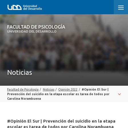
FACULTAD DE PSICOLOGÍA
FACULTAD DE PSICOLOGÍA
UNIVERSIDAD DEL DESARROLLO
INICIO
LA FACULTAD
CARRERAS
Noticias
3° PROCESO DE CERTIFICACIÓN | PSICOLOGÍA UDD
Facultad de Psicología
/
Noticias
/
Opinión 2022
/
#Opinión El Sur |
POSTGRADOS Y EDUCACIÓN CONTINUA
Prevención del suicidio en la etapa escolar es tarea de todos por
Carolina Norambuena
INVESTIGACIÓN
VINCULACIÓN CON EL MEDIO
#Opinión El Sur | Prevención del suicidio en la etapa
escolar es tarea de todos por Carolina Norambuena