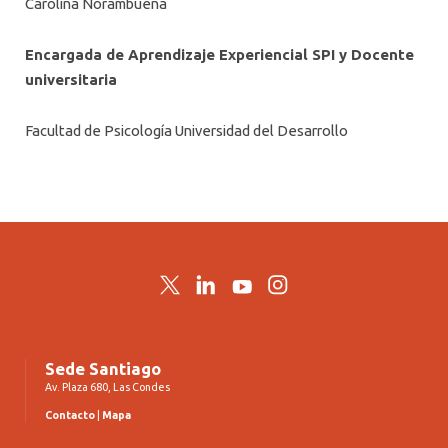
Carolina Norambuena
Encargada de Aprendizaje Experiencial SPI y Docente
universitaria
Facultad de Psicología Universidad del Desarrollo
Twitter
LinkedIn
YouTube
Instagram
Sede Santiago
Av. Plaza 680, Las Condes
Contacto
|
Mapa