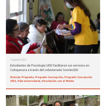
7 agosto 2023
Estudiantes de Psicología UDD facilitaron sus servicios en
Cobquecura a través del voluntariado SonríeUDD
Noticias Pregrado
,
Pregrado Concepción
,
Pregrado Concepción
2023
,
Vida universitaria
,
Vinculación con el Medio