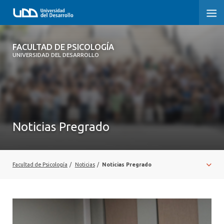
FACULTAD DE PSICOLOGÍA
FACULTAD DE PSICOLOGÍA
UNIVERSIDAD DEL DESARROLLO
INICIO
LA FACULTAD
CARRERAS
Noticias Pregrado
3° PROCESO DE CERTIFICACIÓN | PSICOLOGÍA UDD
POSTGRADOS Y EDUCACIÓN CONTINUA
Facultad de Psicología
/
Noticias
/
Noticias Pregrado
INVESTIGACIÓN
VINCULACIÓN CON EL MEDIO