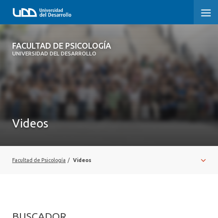
FACULTAD DE PSICOLOGÍA
FACULTAD DE PSICOLOGÍA
UNIVERSIDAD DEL DESARROLLO
INICIO
LA FACULTAD
CARRERAS
Videos
3° PROCESO DE CERTIFICACIÓN | PSICOLOGÍA UDD
POSTGRADOS Y EDUCACIÓN CONTINUA
Facultad de Psicología
/
Videos
INVESTIGACIÓN
VINCULACIÓN CON EL MEDIO
BUSCADOR