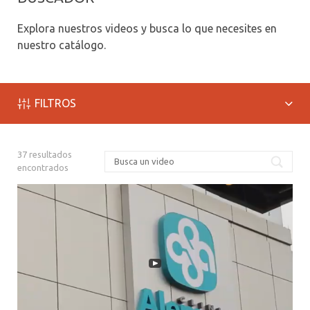
ALUMNI PSICOLOGÍA UDD
Explora nuestros videos y busca lo que necesites en
SERVICIO DE PSICOLOGÍA INTEGRAL
nuestro catálogo.
FILTROS
37
resultados
Busc
encontrados