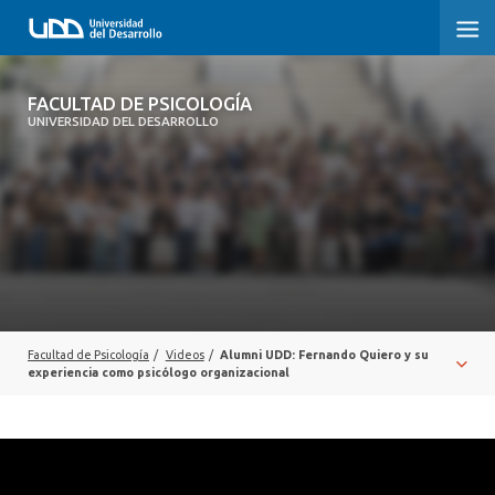
FACULTAD DE PSICOLOGÍA
FACULTAD DE PSICOLOGÍA
UNIVERSIDAD DEL DESARROLLO
INICIO
LA FACULTAD
CARRERAS
3° PROCESO DE CERTIFICACIÓN | PSICOLOGÍA UDD
POSTGRADOS Y EDUCACIÓN CONTINUA
Facultad de Psicología
/
Videos
/
Alumni UDD: Fernando Quiero y su
experiencia como psicólogo organizacional
INVESTIGACIÓN
VINCULACIÓN CON EL MEDIO