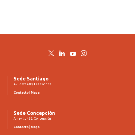
Twitter
LinkedIn
YouTube
Instagram
Sede Santiago
Av. Plaza 680, Las Condes
Contacto
|
Mapa
Sede Concepción
Ainavillo 456, Concepción
Contacto
|
Mapa