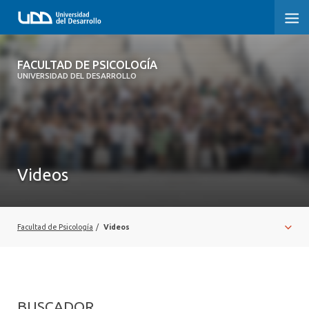
FACULTAD DE PSICOLOGÍA
FACULTAD DE PSICOLOGÍA
UNIVERSIDAD DEL DESARROLLO
INICIO
LA FACULTAD
CARRERAS
Videos
3° PROCESO DE CERTIFICACIÓN | PSICOLOGÍA UDD
POSTGRADOS Y EDUCACIÓN CONTINUA
Facultad de Psicología
/
Videos
INVESTIGACIÓN
VINCULACIÓN CON EL MEDIO
BUSCADOR