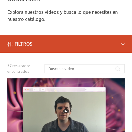
ALUMNI PSICOLOGÍA UDD
Explora nuestros videos y busca lo que necesites en
SERVICIO DE PSICOLOGÍA INTEGRAL
nuestro catálogo.
FILTROS
37
resultados
Busc
encontrados