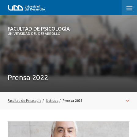
FACULTAD DE PSICOLOGÍA
FACULTAD DE PSICOLOGÍA
UNIVERSIDAD DEL DESARROLLO
INICIO
LA FACULTAD
CARRERAS
Prensa 2022
3° PROCESO DE CERTIFICACIÓN | PSICOLOGÍA UDD
POSTGRADOS Y EDUCACIÓN CONTINUA
Facultad de Psicología
/
Noticias
/
Prensa 2022
INVESTIGACIÓN
VINCULACIÓN CON EL MEDIO