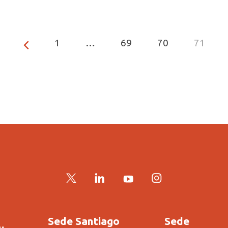
1
…
69
70
71
Twitter
LinkedIn
YouTube
Instagram
Sede Santiago
Sede