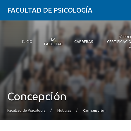
FACULTAD DE PSICOLOGÍA
3° PR
LA
INICIO
CARRERAS
CERTIFICACIÓ
FACULTAD
Inicio
La Facultad
Carreras
3° Proceso de Certificación | Psicología UDD
Postgrados y Educación Continua
Investigación
Vinculación con el medio
Alumni Psicología UDD
Servicio de Psicología Integral
Concepción
Facultad de Psicología
/
Noticias
/
Concepción