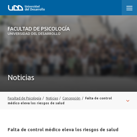
FACULTAD DE PSICOLOGÍA
FACULTAD DE PSICOLOGÍA
UNIVERSIDAD DEL DESARROLLO
INICIO
LA FACULTAD
CARRERAS
Noticias
3° PROCESO DE CERTIFICACIÓN | PSICOLOGÍA UDD
POSTGRADOS Y EDUCACIÓN CONTINUA
Facultad de Psicología
/
Noticias
/
Concepción
/
Falta de control
médico eleva los riesgos de salud
INVESTIGACIÓN
VINCULACIÓN CON EL MEDIO
Falta de control médico eleva los riesgos de salud