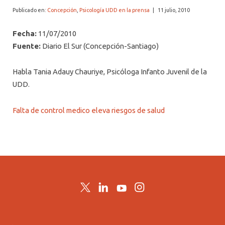
ALUMNI PSICOLOGÍA UDD
Publicado en:
Concepción
,
Psicología UDD en la prensa
|
11 julio, 2010
SERVICIO DE PSICOLOGÍA INTEGRAL
Fecha:
11/07/2010
Fuente:
Diario El Sur (Concepción-Santiago)
Habla Tania Adauy Chauriye, Psicóloga Infanto Juvenil de la
UDD.
Falta de control medico eleva riesgos de salud
Twitter
LinkedIn
YouTube
Instagram