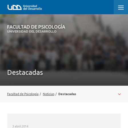
FACULTAD DE PSICOLOGÍA
FACULTAD DE PSICOLOGÍA
UNIVERSIDAD DEL DESARROLLO
INICIO
LA FACULTAD
CARRERAS
Destacadas
3° PROCESO DE CERTIFICACIÓN | PSICOLOGÍA UDD
POSTGRADOS Y EDUCACIÓN CONTINUA
Facultad de Psicología
/
Noticias
/
Destacadas
INVESTIGACIÓN
VINCULACIÓN CON EL MEDIO
3 abril 2014