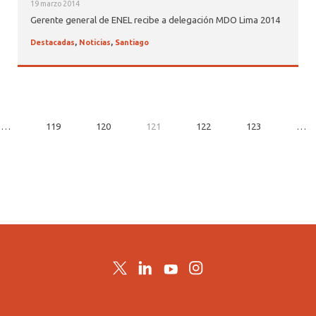
19 marzo 2014
Gerente general de ENEL recibe a delegación MDO Lima 2014
Destacadas
,
Noticias
,
Santiago
…
119
120
121
122
123
…
Twitter
LinkedIn
YouTube
Instagram