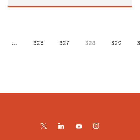
…
326
327
328
329
Twitter
LinkedIn
YouTube
Instagram