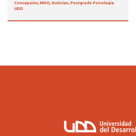
Concepción
,
MDO
,
Noticias
,
Postgrado Psicología
UDD