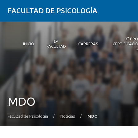
FACULTAD DE PSICOLOGÍA
3° PR
LA
INICIO
CARRERAS
CERTIFICACIÓ
FACULTAD
Inicio
La Facultad
Carreras
3° Proceso de Certificación | Psicología UDD
Postgrados y Educación Continua
Investigación
Vinculación con el medio
Alumni Psicología UDD
Servicio de Psicología Integral
MDO
Facultad de Psicología
/
Noticias
/
MDO