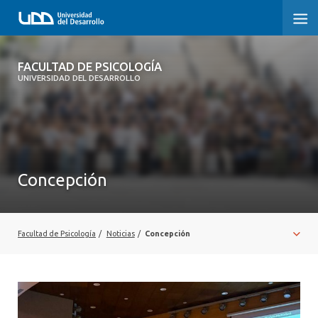
FACULTAD DE PSICOLOGÍA
FACULTAD DE PSICOLOGÍA
UNIVERSIDAD DEL DESARROLLO
INICIO
LA FACULTAD
CARRERAS
Concepción
3° PROCESO DE CERTIFICACIÓN | PSICOLOGÍA UDD
POSTGRADOS Y EDUCACIÓN CONTINUA
Facultad de Psicología
/
Noticias
/
Concepción
INVESTIGACIÓN
VINCULACIÓN CON EL MEDIO