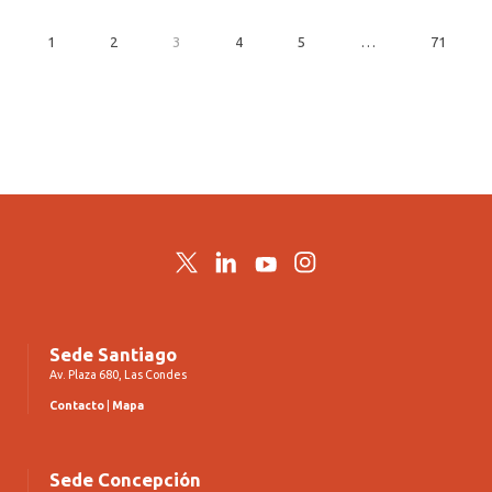
1
2
3
4
5
…
71
Twitter
LinkedIn
YouTube
Instagram
Sede Santiago
Av. Plaza 680, Las Condes
Contacto
|
Mapa
Sede Concepción