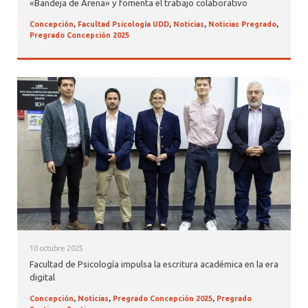
«Bandeja de Arena» y fomenta el trabajo colaborativo
Concepción
,
Facultad Psicología UDD
,
Noticias
,
Noticias Pregrado
,
Pregrado Concepción 2025
10 octubre 2025
Facultad de Psicología impulsa la escritura académica en la era
digital
Concepción
,
Noticias
,
Pregrado Concepción 2025
,
Pregrado