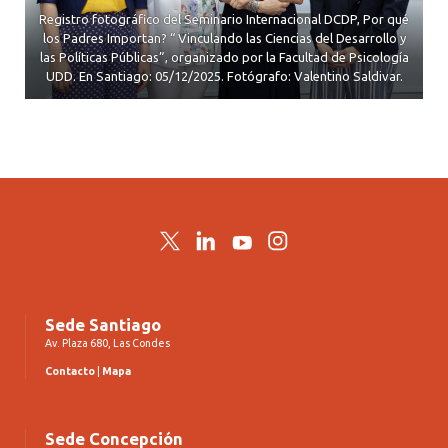
Registro fotográfico del Seminario Internacional DCDP, Por qué
los Padres Importan? “ Vinculando las Ciencias del Desarrollo y
las Políticas Públicas”, organizado por la Facultad de Psicología
UDD. En Santiago: 05/12/2025. Fotógrafo: Valentino Saldivar.
Twitter
LinkedIn
YouTube
Instagram
Sede Santiago
Av. Plaza 680, Las Condes
Contacto
|
Mapa
Sede Concepción