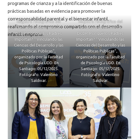
programas de crianza y a la identificación de buenas
prácticas basadas en evidencia para promover la
corresponsabilidad parental y el bienestar infantil,
Registro fotográfico del
Registro fotográfico del
reafirmando el compromiso compartido con el desarrollo
Seminario Internacional
Seminario Internacional
DCDP, Por qué los Padres
DCDP, Por qué los Padres
infantil temprano.
Importan? “ Vinculando las
Importan? “ Vinculando las
Ciencias del Desarrollo y las
Ciencias del Desarrollo y las
Políticas Públicas”,
Políticas Públicas”,
organizado por la Facultad
organizado por la Facultad
de Psicología UDD. En
de Psicología UDD. En
Santiago: 05/12/2025.
Santiago: 05/12/2025.
Fotógrafo: Valentino
Fotógrafo: Valentino
Saldivar.
Saldivar.