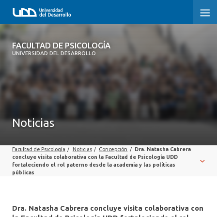
FACULTAD DE PSICOLOGÍA
FACULTAD DE PSICOLOGÍA
UNIVERSIDAD DEL DESARROLLO
INICIO
LA FACULTAD
CARRERAS
Noticias
3° PROCESO DE CERTIFICACIÓN | PSICOLOGÍA UDD
Facultad de Psicología
/
Noticias
/
Concepción
/
Dra. Natasha Cabrera
POSTGRADOS Y EDUCACIÓN CONTINUA
concluye visita colaborativa con la Facultad de Psicología UDD
fortaleciendo el rol paterno desde la academia y las políticas
públicas
INVESTIGACIÓN
VINCULACIÓN CON EL MEDIO
Dra. Natasha Cabrera concluye visita colaborativa con