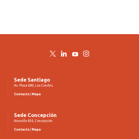
Twitter
LinkedIn
YouTube
Instagram
Sede Santiago
Av. Plaza 680, Las Condes
Contacto
|
Mapa
Sede Concepción
Ainavillo 456, Concepción
Contacto
|
Mapa