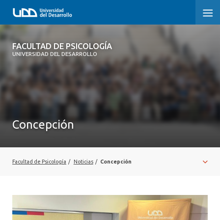
FACULTAD DE PSICOLOGÍA
FACULTAD DE PSICOLOGÍA
UNIVERSIDAD DEL DESARROLLO
INICIO
LA FACULTAD
CARRERAS
Concepción
3° PROCESO DE CERTIFICACIÓN | PSICOLOGÍA UDD
POSTGRADOS Y EDUCACIÓN CONTINUA
Facultad de Psicología
/
Noticias
/
Concepción
INVESTIGACIÓN
VINCULACIÓN CON EL MEDIO