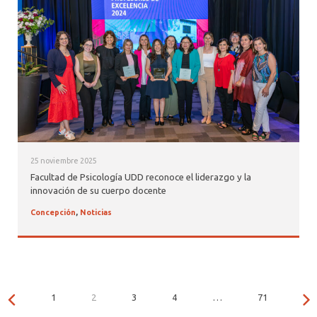
25 noviembre 2025
Facultad de Psicología UDD reconoce el liderazgo y la
innovación de su cuerpo docente
Concepción
,
Noticias
1
2
3
4
…
71