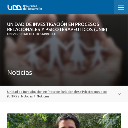
UNIDAD DE INVESTIGACIÓN EN
UNIDAD DE INVESTIGACIÓN EN PROCESOS
PROCESOS RELACIONALES Y
RELACIONALES Y PSICOTERAPÉUTICOS (UNIR)
PSICOTERAPÉUTICOS (UNIR)
UNIVERSIDAD DEL DESARROLLO
INICIO
SOBRE LA UNIDAD
Noticias
EQUIPO
PUBLICACIONES
Unidad de Investigación en Procesos Relacionales y Psicoterapéuticos
(UNIR)
/
Noticias
/
Noticias