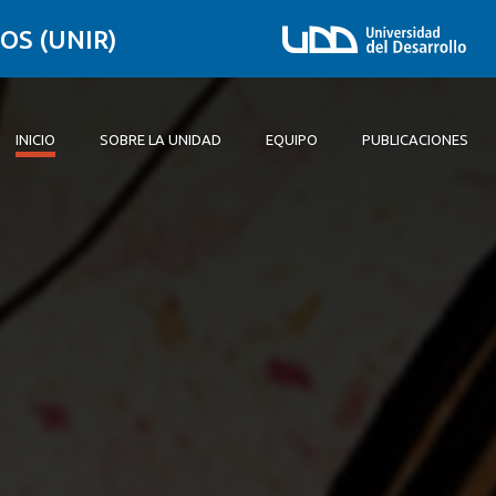
OS (UNIR)
INICIO
SOBRE LA UNIDAD
EQUIPO
PUBLICACIONES
Inicio
Sobre la unidad
Equipo
Publicaciones