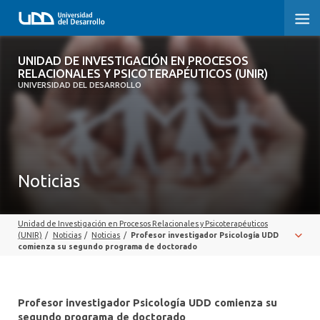
UNIDAD DE INVESTIGACIÓN EN
UNIDAD DE INVESTIGACIÓN EN PROCESOS
PROCESOS RELACIONALES Y
RELACIONALES Y PSICOTERAPÉUTICOS (UNIR)
PSICOTERAPÉUTICOS (UNIR)
UNIVERSIDAD DEL DESARROLLO
INICIO
SOBRE LA UNIDAD
Noticias
EQUIPO
PUBLICACIONES
Unidad de Investigación en Procesos Relacionales y Psicoterapéuticos
(UNIR)
/
Noticias
/
Noticias
/
Profesor investigador Psicología UDD
comienza su segundo programa de doctorado
Profesor investigador Psicología UDD comienza su
segundo programa de doctorado