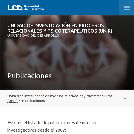
UNIDAD DE INVESTIGACIÓN EN
UNIDAD DE INVESTIGACIÓN EN PROCESOS
PROCESOS RELACIONALES Y
RELACIONALES Y PSICOTERAPÉUTICOS (UNIR)
PSICOTERAPÉUTICOS (UNIR)
UNIVERSIDAD DEL DESARROLLO
INICIO
SOBRE LA UNIDAD
Publicaciones
EQUIPO
PUBLICACIONES
Unidad de Investigación en Procesos Relacionales y Psicoterapéuticos
(UNIR)
/
Publicaciones
Este es el listado de publicaciones de nuestros
investigadores desde el 2007: