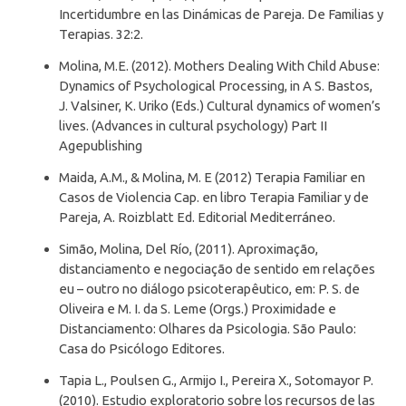
Incertidumbre en las Dinámicas de Pareja. De Familias y
Terapias. 32:2.
Molina, M.E. (2012). Mothers Dealing With Child Abuse:
Dynamics of Psychological Processing, in A S. Bastos,
J. Valsiner, K. Uriko (Eds.) Cultural dynamics of women’s
lives. (Advances in cultural psychology) Part II
Agepublishing
Maida, A.M., & Molina, M. E (2012) Terapia Familiar en
Casos de Violencia Cap. en libro Terapia Familiar y de
Pareja, A. Roizblatt Ed. Editorial Mediterráneo.
Simão, Molina, Del Río, (2011). Aproximação,
distanciamento e negociação de sentido em relações
eu – outro no diálogo psicoterapêutico, em: P. S. de
Oliveira e M. I. da S. Leme (Orgs.) Proximidade e
Distanciamento: Olhares da Psicologia. São Paulo:
Casa do Psicólogo Editores.
Tapia L., Poulsen G., Armijo I., Pereira X., Sotomayor P.
(2010). Estudio exploratorio sobre los recursos de las