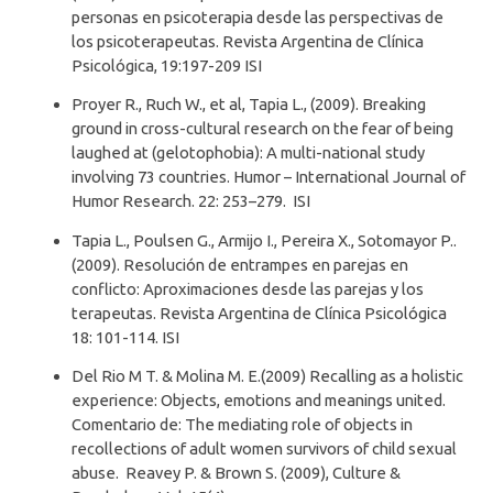
personas en psicoterapia desde las perspectivas de
los psicoterapeutas. Revista Argentina de Clínica
Psicológica, 19:197-209 ISI
Proyer R., Ruch W., et al, Tapia L., (2009). Breaking
ground in cross-cultural research on the fear of being
laughed at (gelotophobia): A multi-national study
involving 73 countries. Humor – International Journal of
Humor Research. 22: 253–279. ISI
Tapia L., Poulsen G., Armijo I., Pereira X., Sotomayor P..
(2009). Resolución de entrampes en parejas en
conflicto: Aproximaciones desde las parejas y los
terapeutas. Revista Argentina de Clínica Psicológica
18: 101-114. ISI
Del Rio M T. & Molina M. E.(2009) Recalling as a holistic
experience: Objects, emotions and meanings united.
Comentario de: The mediating role of objects in
recollections of adult women survivors of child sexual
abuse. Reavey P. & Brown S. (2009), Culture &