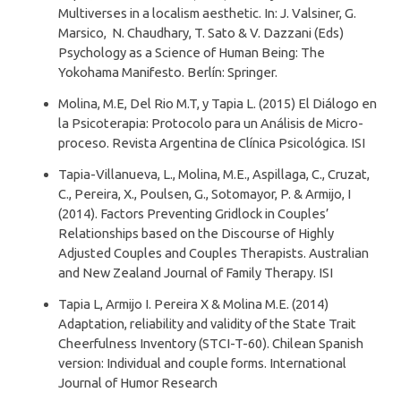
Multiverses in a localism aesthetic. In: J. Valsiner, G.
Marsico, N. Chaudhary, T. Sato & V. Dazzani (Eds)
Psychology as a Science of Human Being: The
Yokohama Manifesto. Berlín: Springer.
Molina, M.E, Del Rio M.T, y Tapia L. (2015) El Diálogo en
la Psicoterapia: Protocolo para un Análisis de Micro-
proceso. Revista Argentina de Clínica Psicológica. ISI
Tapia-Villanueva, L., Molina, M.E., Aspillaga, C., Cruzat,
C., Pereira, X., Poulsen, G., Sotomayor, P. & Armijo, I
(2014). Factors Preventing Gridlock in Couples’
Relationships based on the Discourse of Highly
Adjusted Couples and Couples Therapists. Australian
and New Zealand Journal of Family Therapy. ISI
Tapia L, Armijo I. Pereira X & Molina M.E. (2014)
Adaptation, reliability and validity of the State Trait
Cheerfulness Inventory (STCI-T-60). Chilean Spanish
version: Individual and couple forms. International
Journal of Humor Research