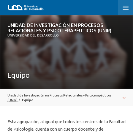
UNIDAD DE INVESTIGACIÓN EN
UNIDAD DE INVESTIGACIÓN EN PROCESOS
PROCESOS RELACIONALES Y
RELACIONALES Y PSICOTERAPÉUTICOS (UNIR)
PSICOTERAPÉUTICOS (UNIR)
UNIVERSIDAD DEL DESARROLLO
INICIO
SOBRE LA UNIDAD
Equipo
EQUIPO
PUBLICACIONES
Unidad de Investigación en Procesos Relacionales y Psicoterapéuticos
(UNIR)
/
Equipo
Esta agrupación, al igual que todos los centros de la Facultad
de Psicología, cuenta con un cuerpo docente y de