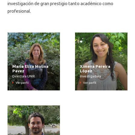
investigación de gran prestigio tanto académico como
profesional.
María Elisa Molina
Ximena Pereira
Pavez
López
Directora UNIR
Investigadora
Ver perfil
Ver perfil