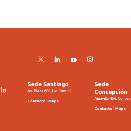
Twitter
LinkedIn
YouTube
Instagram
Sede Santiago
Sede
Concepción
Av. Plaza 680, Las Condes
Ainavillo 456, Concep
Contacto
|
Mapa
Contacto
|
Mapa