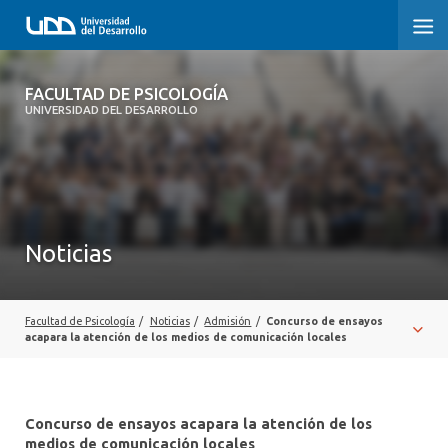
FACULTAD DE PSICOLOGÍA
FACULTAD DE PSICOLOGÍA
UNIVERSIDAD DEL DESARROLLO
INICIO
LA FACULTAD
CARRERAS
Noticias
3° PROCESO DE CERTIFICACIÓN | PSICOLOGÍA UDD
POSTGRADOS Y EDUCACIÓN CONTINUA
Facultad de Psicología
/
Noticias
/
Admisión
/
Concurso de ensayos
acapara la atención de los medios de comunicación locales
INVESTIGACIÓN
VINCULACIÓN CON EL MEDIO
Concurso de ensayos acapara la atención de los
medios de comunicación locales