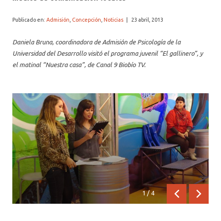
ALUMNI PSICOLOGÍA UDD
Publicado en:
Admisión
,
Concepción
,
Noticias
|
23 abril, 2013
SERVICIO DE PSICOLOGÍA INTEGRAL
Daniela Bruna, coordinadora de Admisión de Psicología de la
Universidad del Desarrollo visitó el programa juvenil “El gallinero”, y
el matinal “Nuestra casa”, de Canal 9 Biobío TV.
1
/
4
Anterior
Siguien