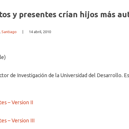
tos y presentes crían hijos más a
,
Santiago
|
14 abril, 2010
le)
or de Investigación de la Universidad del Desarrollo. Es
es – Version II
es – Version III