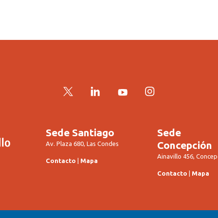
Twitter
LinkedIn
YouTube
Instagram
Sede Santiago
Sede
Concepción
Av. Plaza 680, Las Condes
Ainavillo 456, Concep
Contacto
|
Mapa
Contacto
|
Mapa