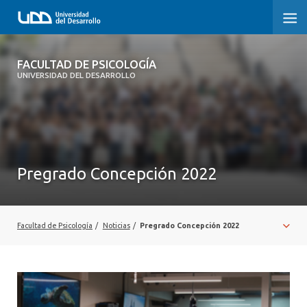
FACULTAD DE PSICOLOGÍA
FACULTAD DE PSICOLOGÍA
UNIVERSIDAD DEL DESARROLLO
INICIO
LA FACULTAD
CARRERAS
Pregrado Concepción 2022
3° PROCESO DE CERTIFICACIÓN | PSICOLOGÍA UDD
POSTGRADOS Y EDUCACIÓN CONTINUA
Facultad de Psicología
/
Noticias
/
Pregrado Concepción 2022
INVESTIGACIÓN
VINCULACIÓN CON EL MEDIO