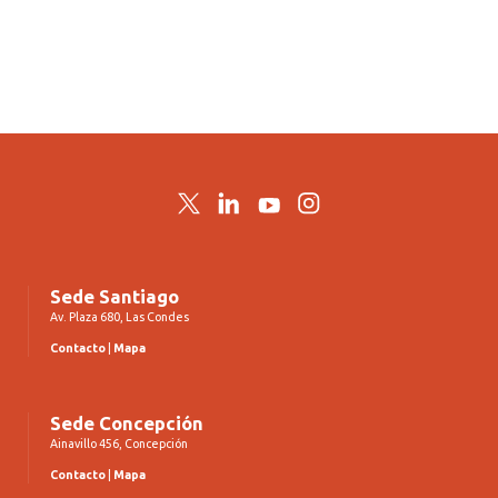
Twitter
LinkedIn
YouTube
Instagram
Sede Santiago
Av. Plaza 680, Las Condes
Contacto
|
Mapa
Sede Concepción
Ainavillo 456, Concepción
Contacto
|
Mapa