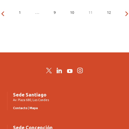
1
…
9
10
11
12
Twitter
LinkedIn
YouTube
Instagram
Sede Santiago
Av. Plaza 680, Las Condes
Contacto
|
Mapa
Sede Concepción