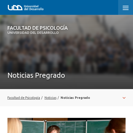
FACULTAD DE PSICOLOGÍA
FACULTAD DE PSICOLOGÍA
UNIVERSIDAD DEL DESARROLLO
INICIO
LA FACULTAD
CARRERAS
Noticias Pregrado
3° PROCESO DE CERTIFICACIÓN | PSICOLOGÍA UDD
POSTGRADOS Y EDUCACIÓN CONTINUA
Facultad de Psicología
/
Noticias
/
Noticias Pregrado
INVESTIGACIÓN
VINCULACIÓN CON EL MEDIO