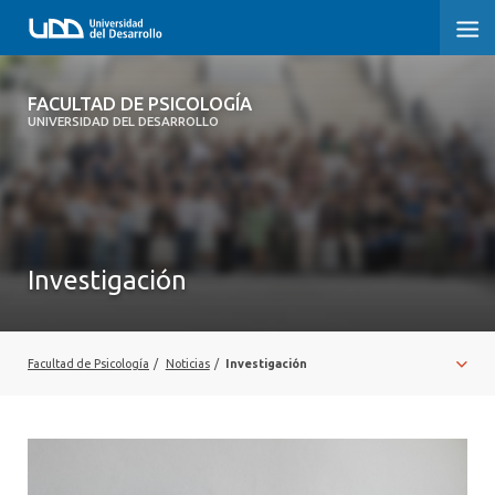
FACULTAD DE PSICOLOGÍA
FACULTAD DE PSICOLOGÍA
UNIVERSIDAD DEL DESARROLLO
INICIO
LA FACULTAD
CARRERAS
Investigación
3° PROCESO DE CERTIFICACIÓN | PSICOLOGÍA UDD
POSTGRADOS Y EDUCACIÓN CONTINUA
Facultad de Psicología
/
Noticias
/
Investigación
INVESTIGACIÓN
VINCULACIÓN CON EL MEDIO