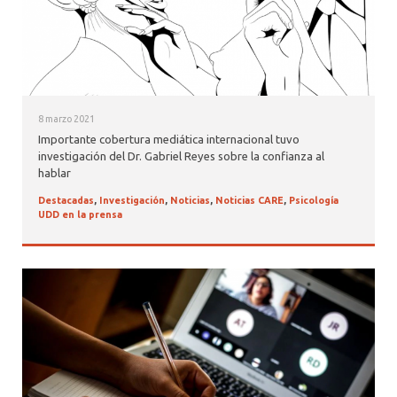
8 marzo 2021
Importante cobertura mediática internacional tuvo
investigación del Dr. Gabriel Reyes sobre la confianza al
hablar
Destacadas
,
Investigación
,
Noticias
,
Noticias CARE
,
Psicología
UDD en la prensa