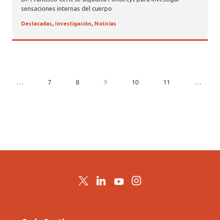
sensaciones internas del cuerpo
Destacadas
,
Investigación
,
Noticias
…
7
8
9
10
11
…
Twitter
LinkedIn
YouTube
Instagram