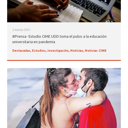
2 marzo 2021
#Prensa- Estudio CIME UDD toma el pulso a la educación
universitaria en pandemia
Destacadas
,
Estudios
,
Investigación
,
Noticias
,
Noticias CIME