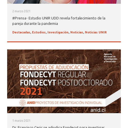
2 marzo 2021
#Prensa- Estudio UNIR UDD revela fortalecimiento de la
pareja durante la pandemia
Destacadas
,
Estudios
,
Investigación
,
Noticias
,
Noticias UNIR
1 marzo 2021
Dr. Francisco Ceric se adjudica Fondecyt para investigar