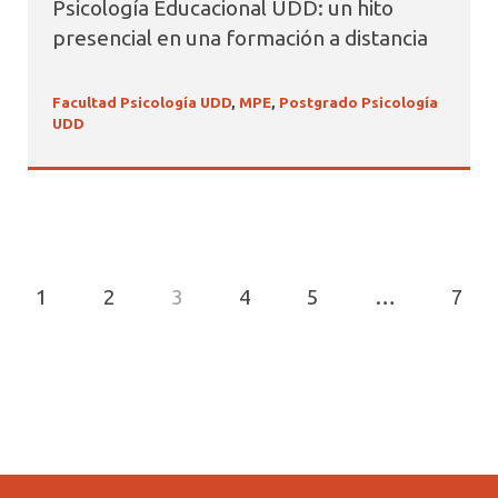
Psicología Educacional UDD: un hito
presencial en una formación a distancia
Facultad Psicología UDD
,
MPE
,
Postgrado Psicología
UDD
1
2
3
4
5
…
7