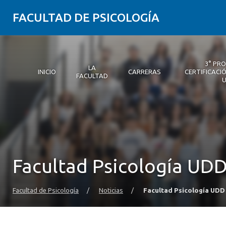
FACULTAD DE PSICOLOGÍA
3° PR
LA
INICIO
CARRERAS
CERTIFICACIÓ
FACULTAD
Inicio
La Facultad
Carreras
3° Proceso de Certificación | Psicología UDD
Postgrados y Educación Continua
Investigación
Vinculación con el medio
Alumni Psicología UDD
Servicio de Psicología Integral
Facultad Psicología UD
Facultad de Psicología
/
Noticias
/
Facultad Psicología UDD