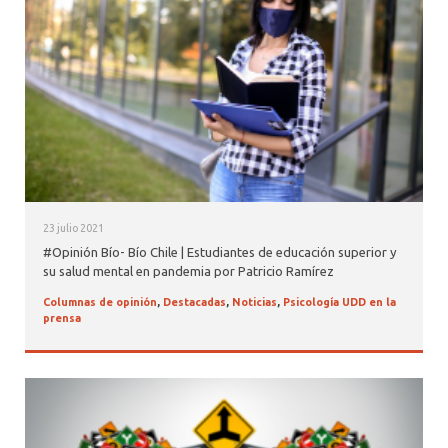
23 julio 2021
#Opinión Bío- Bío Chile | Estudiantes de educación superior y
su salud mental en pandemia por Patricio Ramírez
Columnas de opinión
,
Destacadas
,
Noticias
,
Psicología UDD en la
prensa