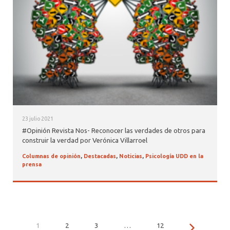
23 julio 2021
#Opinión Revista Nos- Reconocer las verdades de otros para
construir la verdad por Verónica Villarroel
Columnas de opinión
,
Destacadas
,
Noticias
,
Psicología UDD en la
prensa
1
2
3
…
12