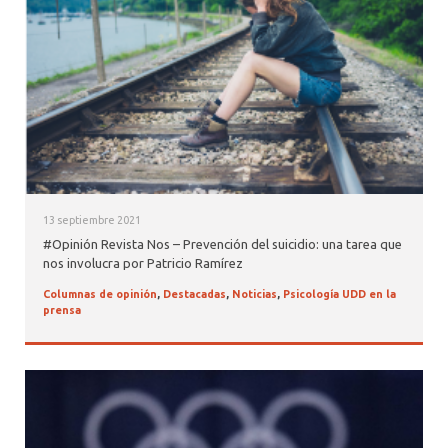
13 septiembre 2021
#Opinión Revista Nos – Prevención del suicidio: una tarea que
nos involucra por Patricio Ramírez
Columnas de opinión
,
Destacadas
,
Noticias
,
Psicología UDD en la
prensa