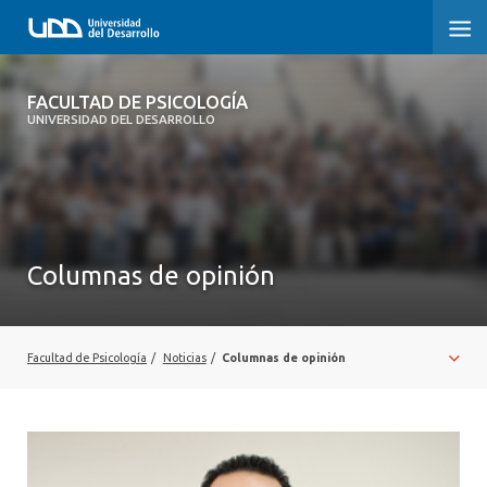
FACULTAD DE PSICOLOGÍA
FACULTAD DE PSICOLOGÍA
UNIVERSIDAD DEL DESARROLLO
INICIO
LA FACULTAD
CARRERAS
Columnas de opinión
3° PROCESO DE CERTIFICACIÓN | PSICOLOGÍA UDD
POSTGRADOS Y EDUCACIÓN CONTINUA
Facultad de Psicología
/
Noticias
/
Columnas de opinión
INVESTIGACIÓN
VINCULACIÓN CON EL MEDIO