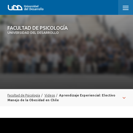
FACULTAD DE PSICOLOGÍA
FACULTAD DE PSICOLOGÍA
UNIVERSIDAD DEL DESARROLLO
INICIO
LA FACULTAD
CARRERAS
3° PROCESO DE CERTIFICACIÓN | PSICOLOGÍA UDD
POSTGRADOS Y EDUCACIÓN CONTINUA
Facultad de Psicología
/
Videos
/
Aprendizaje Experiencial: Electivo
Manejo de la Obesidad en Chile
INVESTIGACIÓN
VINCULACIÓN CON EL MEDIO