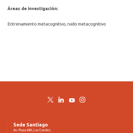
ALUMNI PSICOLOGÍA UDD
Áreas de investigación:
SERVICIO DE PSICOLOGÍA INTEGRAL
Entrenamiento metacognitivo, ruido metacognitivo
Twitter
LinkedIn
YouTube
Instagram
Sede Santiago
Av. Plaza 680, Las Condes