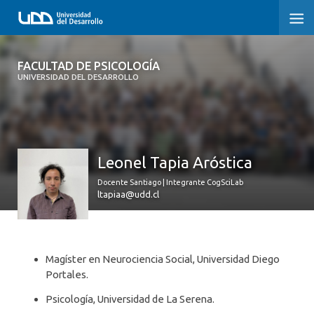
FACULTAD DE PSICOLOGÍA
FACULTAD DE PSICOLOGÍA
UNIVERSIDAD DEL DESARROLLO
INICIO
LA FACULTAD
Leonel Tapia Aróstica
CARRERAS
Docente Santiago | Integrante CogSciLab
3° PROCESO DE CERTIFICACIÓN | PSICOLOGÍA UDD
ltapiaa@udd.cl
POSTGRADOS Y EDUCACIÓN CONTINUA
INVESTIGACIÓN
Magíster en Neurociencia Social, Universidad Diego
Portales.
VINCULACIÓN CON EL MEDIO
Psicología, Universidad de La Serena.