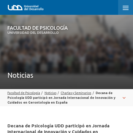
FACULTAD DE PSICOLOGÍA
FACULTAD DE PSICOLOGÍA
UNIVERSIDAD DEL DESARROLLO
INICIO
LA FACULTAD
CARRERAS
Noticias
3° PROCESO DE CERTIFICACIÓN | PSICOLOGÍA UDD
Facultad de Psicología
/
Noticias
/
Charlas y Seminarios
/
Decana de
POSTGRADOS Y EDUCACIÓN CONTINUA
Psicología UDD participó en Jornada Internacional de Innovación y
Cuidados en Gerontología en España
INVESTIGACIÓN
VINCULACIÓN CON EL MEDIO
Decana de Psicología UDD participó en Jornada
Internacional de Innovación y Cuidados en