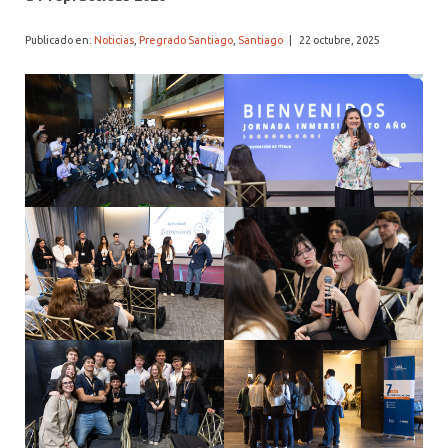
ALUMNI PSICOLOGÍA UDD
Publicado en:
Noticias
,
Pregrado Santiago
,
Santiago
|
22 octubre, 2025
SERVICIO DE PSICOLOGÍA INTEGRAL