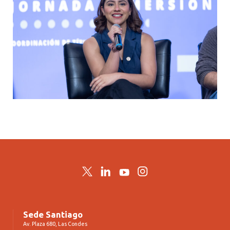
Twitter
LinkedIn
YouTube
Instagram
Sede Santiago
Av. Plaza 680, Las Condes