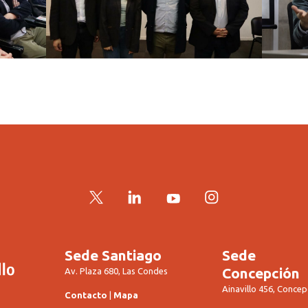
Twitter
LinkedIn
YouTube
Instagram
Sede Santiago
Sede
Concepción
Av. Plaza 680, Las Condes
Ainavillo 456, Concep
Contacto
|
Mapa