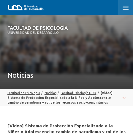
FACULTAD DE PSICOLOGÍA
FACULTAD DE PSICOLOGÍA
UNIVERSIDAD DEL DESARROLLO
INICIO
LA FACULTAD
CARRERAS
Noticias
3° PROCESO DE CERTIFICACIÓN | PSICOLOGÍA UDD
Facultad de Psicología
/
Noticias
/
Facultad Psicología UDD
/
[Video]
POSTGRADOS Y EDUCACIÓN CONTINUA
Sistema de Protección Especializado a la Niñez y Adolescencia:
cambio de paradigma y rol de los recursos socio-comunitarios
INVESTIGACIÓN
VINCULACIÓN CON EL MEDIO
[Video] Sistema de Protección Especializado a la
Niñez y Adolescencia: cambio de paradigma y rol de los