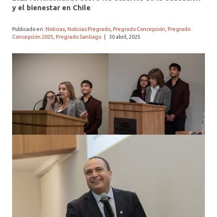
ALUMNI PSICOLOGÍA UDD
y el bienestar en Chile
SERVICIO DE PSICOLOGÍA INTEGRAL
Publicado en:
Noticias
,
Noticias Pregrado
,
Pregrado Concepción
,
Pregrado
Concepción 2025
,
Pregrado Santiago
|
30 abril, 2025