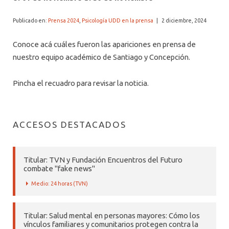
ALUMNI PSICOLOGÍA UDD
Publicado en:
Prensa 2024
,
Psicología UDD en la prensa
|
2 diciembre, 2024
SERVICIO DE PSICOLOGÍA INTEGRAL
Conoce acá cuáles fueron las apariciones en prensa de
nuestro equipo académico de Santiago y Concepción.
Pincha el recuadro para revisar la noticia.
ACCESOS DESTACADOS
Titular: TVN y Fundación Encuentros del Futuro
combate "fake news"
Medio: 24 horas (TVN)
Titular: Salud mental en personas mayores: Cómo los
vínculos familiares y comunitarios protegen contra la