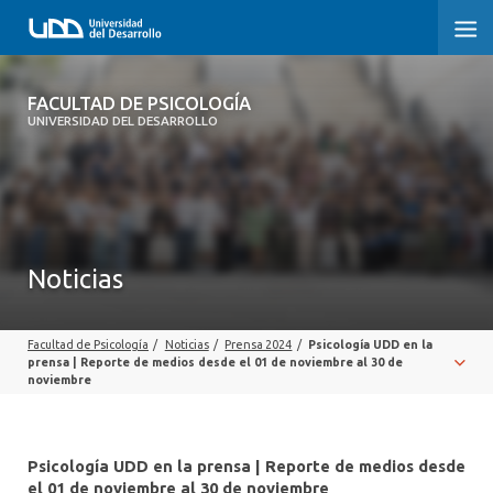
FACULTAD DE PSICOLOGÍA
FACULTAD DE PSICOLOGÍA
UNIVERSIDAD DEL DESARROLLO
INICIO
LA FACULTAD
CARRERAS
Noticias
3° PROCESO DE CERTIFICACIÓN | PSICOLOGÍA UDD
Facultad de Psicología
/
Noticias
/
Prensa 2024
/
Psicología UDD en la
POSTGRADOS Y EDUCACIÓN CONTINUA
prensa | Reporte de medios desde el 01 de noviembre al 30 de
noviembre
INVESTIGACIÓN
VINCULACIÓN CON EL MEDIO
Psicología UDD en la prensa | Reporte de medios desde
el 01 de noviembre al 30 de noviembre