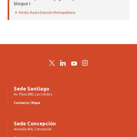
bloque I
Medio: Radio Estación Metropolitana
Twitter
LinkedIn
YouTube
Instagram
Sede Santiago
Av. Plaza 680, Las Condes
Contacto
|
Mapa
Sede Concepción
Ainavillo 456, Concepción