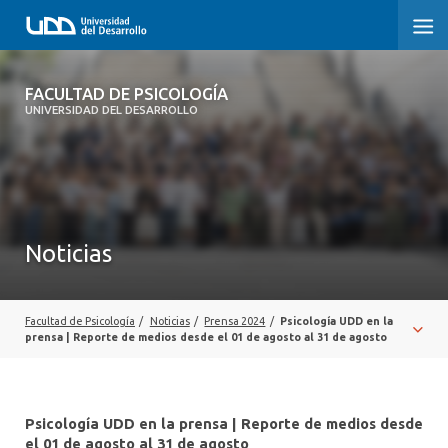
FACULTAD DE PSICOLOGÍA
FACULTAD DE PSICOLOGÍA
UNIVERSIDAD DEL DESARROLLO
INICIO
LA FACULTAD
CARRERAS
Noticias
3° PROCESO DE CERTIFICACIÓN | PSICOLOGÍA UDD
POSTGRADOS Y EDUCACIÓN CONTINUA
Facultad de Psicología
/
Noticias
/
Prensa 2024
/
Psicología UDD en la
prensa | Reporte de medios desde el 01 de agosto al 31 de agosto
INVESTIGACIÓN
VINCULACIÓN CON EL MEDIO
Psicología UDD en la prensa | Reporte de medios desde
el 01 de agosto al 31 de agosto