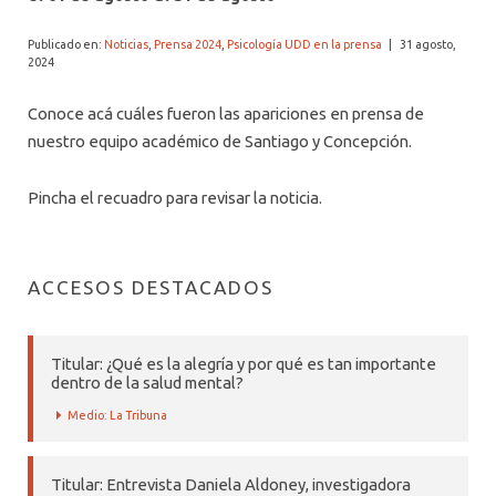
ALUMNI PSICOLOGÍA UDD
Publicado en:
Noticias
,
Prensa 2024
,
Psicología UDD en la prensa
|
31 agosto,
SERVICIO DE PSICOLOGÍA INTEGRAL
2024
Conoce acá cuáles fueron las apariciones en prensa de
nuestro equipo académico de Santiago y Concepción.
Pincha el recuadro para revisar la noticia.
ACCESOS DESTACADOS
Titular: ¿Qué es la alegría y por qué es tan importante
dentro de la salud mental?
Medio: La Tribuna
Titular: Entrevista Daniela Aldoney, investigadora