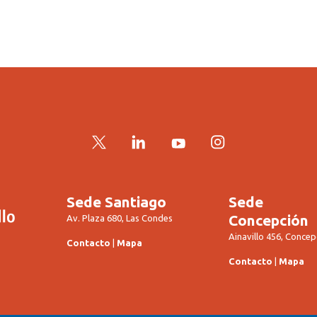
Twitter
LinkedIn
YouTube
Instagram
Sede Santiago
Sede
Concepción
Av. Plaza 680, Las Condes
Ainavillo 456, Concep
Contacto
|
Mapa
Contacto
|
Mapa