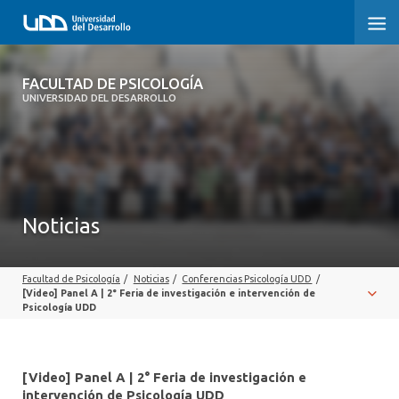
FACULTAD DE PSICOLOGÍA
FACULTAD DE PSICOLOGÍA
UNIVERSIDAD DEL DESARROLLO
INICIO
LA FACULTAD
CARRERAS
Noticias
3° PROCESO DE CERTIFICACIÓN | PSICOLOGÍA UDD
Facultad de Psicología
/
Noticias
/
Conferencias Psicología UDD
/
POSTGRADOS Y EDUCACIÓN CONTINUA
[Video] Panel A | 2° Feria de investigación e intervención de
Psicología UDD
INVESTIGACIÓN
VINCULACIÓN CON EL MEDIO
[Video] Panel A | 2° Feria de investigación e
intervención de Psicología UDD