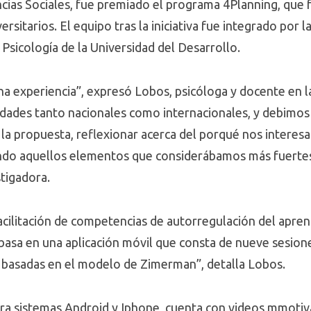
cias Sociales, fue premiado el programa 4Planning, que fa
rsitarios. El equipo tras la iniciativa fue integrado por l
Psicología de la Universidad del Desarrollo.
a experiencia”, expresó Lobos, psicóloga y docente en l
idades tanto nacionales como internacionales, y debimo
la propuesta, reflexionar acerca del porqué nos interesab
zando aquellos elementos que considerábamos más fuerte
stigadora.
cilitación de competencias de autorregulación del apren
 basa en una aplicación móvil que consta de nueve sesion
 basadas en el modelo de Zimerman”, detalla Lobos.
ra sistemas Android y Iphone, cuenta con videos mmotiva