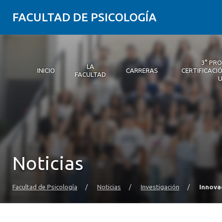
FACULTAD DE PSICOLOGÍA
3° PR
LA
INICIO
CARRERAS
CERTIFICACIÓ
FACULTAD
Inicio
La Facultad
Carreras
3° Proceso de Certificación | Psicología UDD
Postgrados y Educación Continua
Investigación
Vinculación con el medio
Alumni Psicología UDD
Servicio de Psicología Integral
Noticias
Facultad de Psicología
/
Noticias
/
Investigación
/
Innova