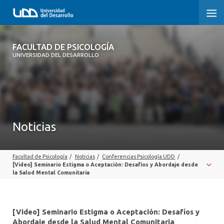
FACULTAD DE PSICOLOGÍA
FACULTAD DE PSICOLOGÍA
UNIVERSIDAD DEL DESARROLLO
INICIO
LA FACULTAD
CARRERAS
Noticias
3° PROCESO DE CERTIFICACIÓN | PSICOLOGÍA UDD
Facultad de Psicología
/
Noticias
/
Conferencias Psicología UDD
/
POSTGRADOS Y EDUCACIÓN CONTINUA
[Video] Seminario Estigma o Aceptación: Desafíos y Abordaje desde
la Salud Mental Comunitaria
INVESTIGACIÓN
VINCULACIÓN CON EL MEDIO
[Video] Seminario Estigma o Aceptación: Desafíos y
Abordaje desde la Salud Mental Comunitaria