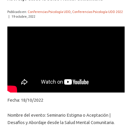
ALUMNI PSICOLOGÍA UDD
Publicado en:
Conferencias Psicología UDD
,
Conferencias Psicología UDD 2022
SERVICIO DE PSICOLOGÍA INTEGRAL
|
19 octubre, 2022
Fecha: 18/10/2022
Nombre del evento: Seminario Estigma o Aceptación |
Desafíos y Abordaje desde la Salud Mental Comunitaria.