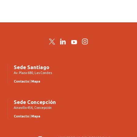
Twitter
LinkedIn
YouTube
Instagram
Sede Santiago
Av. Plaza 680, Las Condes
Contacto
|
Mapa
Sede Concepción
Ainavillo 456, Concepción
Contacto
|
Mapa