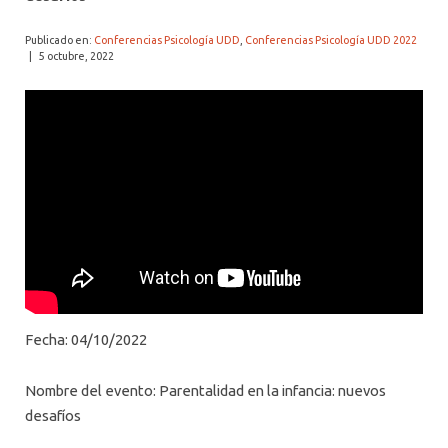
ALUMNI PSICOLOGÍA UDD
Publicado en:
Conferencias Psicología UDD
,
Conferencias Psicología UDD 2022
SERVICIO DE PSICOLOGÍA INTEGRAL
|
5 octubre, 2022
Fecha: 04/10/2022
Nombre del evento: Parentalidad en la infancia: nuevos
desafíos