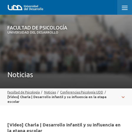
FACULTAD DE PSICOLOGÍA
FACULTAD DE PSICOLOGÍA
UNIVERSIDAD DEL DESARROLLO
INICIO
LA FACULTAD
CARRERAS
Noticias
3° PROCESO DE CERTIFICACIÓN | PSICOLOGÍA UDD
Facultad de Psicología
/
Noticias
/
Conferencias Psicología UDD
/
POSTGRADOS Y EDUCACIÓN CONTINUA
[Video] Charla | Desarrollo infantil y su influencia en la etapa
escolar
INVESTIGACIÓN
VINCULACIÓN CON EL MEDIO
[Video] Charla | Desarrollo infantil y su influencia en
la etapa escolar