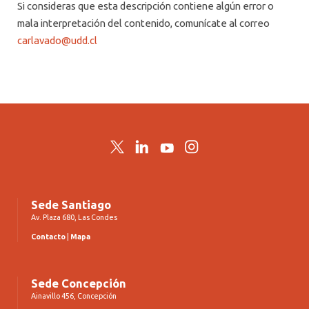
Si consideras que esta descripción contiene algún error o
mala interpretación del contenido, comunícate al correo
carlavado@udd.cl
Twitter
LinkedIn
YouTube
Instagram
Sede Santiago
Av. Plaza 680, Las Condes
Contacto
|
Mapa
Sede Concepción
Ainavillo 456, Concepción