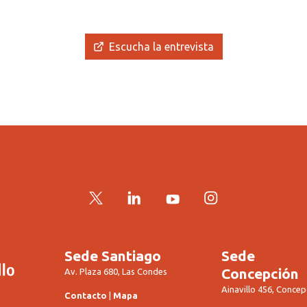
Escucha la entrevista
Twitter
LinkedIn
YouTube
Instagram
Sede Santiago
Sede
Concepción
Av. Plaza 680, Las Condes
Ainavillo 456, Concep
Contacto
|
Mapa